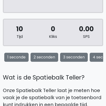
10
0
0.00
Tijd
Kliks
SPS
1 seconde
2 seconden
3 seconden
4 seco
Wat is de Spatiebalk Teller?
Onze Spatiebalk Teller laat je meten hoe
vaak je de spatiebalk van je toetsenbord
kunt indrukken in een bepaalde tijd.